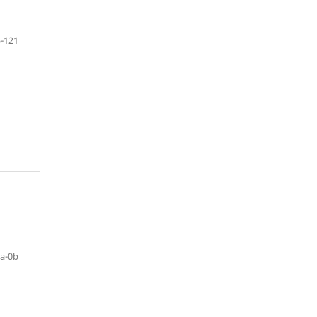
-121
a-0b