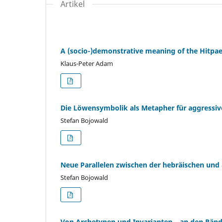
Artikel
A (socio-)demonstrative meaning of the Hitpael
Klaus-Peter Adam
Die Löwensymbolik als Metapher für aggressiv
Stefan Bojowald
Neue Parallelen zwischen der hebräischen und
Stefan Bojowald
Von Archetypen und Invarianten – an den Rän