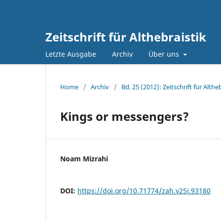
Zeitschrift für Althebraistik
Letzte Ausgabe
Archiv
Über uns
Home
/
Archiv
/
Bd. 25 (2012): Zeitschrift für Alth
Kings or messengers?
Noam Mizrahi
DOI:
https://doi.org/10.71774/zah.v25i.93180